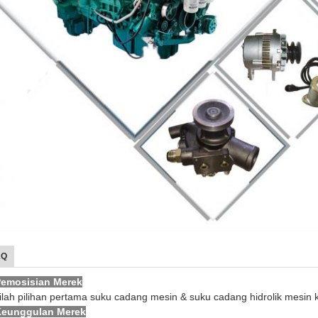
AQ
Pemosisian Merek
ilah pilihan pertama suku cadang mesin & suku cadang hidrolik mesin k
Keunggulan Merek