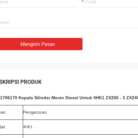
Mengirim Pesan
SKRIPSI PRODUK
1706170 Kepala Silinder Mesin Diesel Untuk 4HK1 ZX200 - 3 ZX240
han
Pengecoran
Pengecoran blok mesin 4HK1
del
4HK1