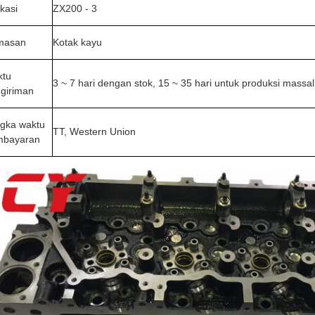
ikasi
ZX200 - 3
masan
Kotak kayu
Pengecoran blok mesin 4HK1
ktu
3 ~ 7 hari dengan stok, 15 ~ 35 hari untuk produksi massal
giriman
gka waktu
TT, Western Union
mbayaran