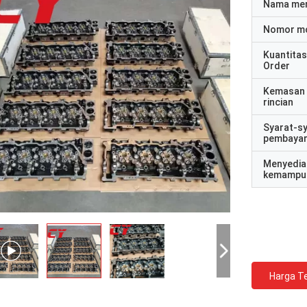
Nama me
Nomor m
Kuantitas
Order
Kemasan
rincian
Syarat-s
pembaya
Menyedia
kemampu
Harga Te