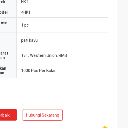
rek
HKT
odel
4HK1
 min
1 pc
peti kayu
yarat
T/T, Western Union, RMB
ran
kan
1000 Pcs Per Bulan
an
rbaik
Hubungi Sekarang