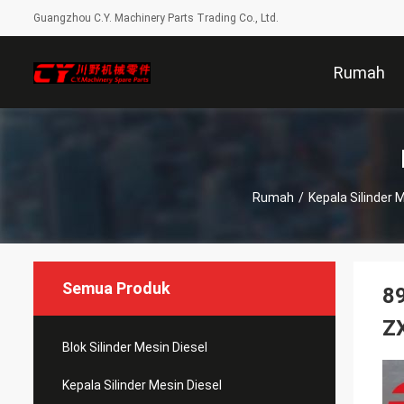
Guangzhou C.Y. Machinery Parts Trading Co., Ltd.
Rumah
Rumah
/
Kepala Silinder 
Semua Produk
89
ZX
Blok Silinder Mesin Diesel
Kepala Silinder Mesin Diesel