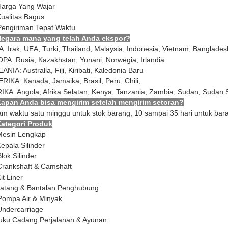
Harga Yang Wajar
Kualitas Bagus
Pengiriman Tepat Waktu
Negara mana yang telah Anda ekspor?
A: Irak, UEA, Turki, Thailand, Malaysia, Indonesia, Vietnam, Banglade
PA: Rusia, Kazakhstan, Yunani, Norwegia, Irlandia
ANIA: Australia, Fiji, Kiribati, Kaledonia Baru
RIKA: Kanada, Jamaika, Brasil, Peru, Chili,
IKA: Angola, Afrika Selatan, Kenya, Tanzania, Zambia, Sudan, Sudan Sel
Kapan Anda bisa mengirim setelah mengirim setoran?
am waktu satu minggu untuk stok barang, 10 sampai 35 hari untuk ba
Kategori Produk
Mesin Lengkap
Kepala Silinder
lok Silinder
Crankshaft & Camshaft
it Liner
Batang & Bantalan Penghubung
Pompa Air & Minyak
Undercarriage
Suku Cadang Perjalanan & Ayunan