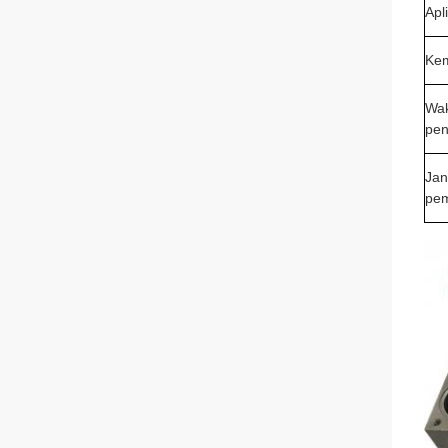
Apl
Ke
Wa
pen
Jan
pe