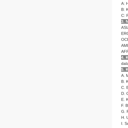
A: 
B: 
C: 
3. 
ASI
ERO
OCE
AME
AFR
4. 
dal
5. 
A. 
B. 
C. B
D. 
E. K
F. 
G. 
H. 
I. 