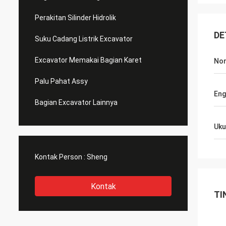
Perakitan Silinder Hidrolik
DE
Suku Cadang Listrik Excavator
Excavator Memakai Bagian Karet
Nom
Palu Pahat Assy
Eng
Bagian Excavator Lainnya
Uku
Kontak Person :
Sheng
Kontak
TI