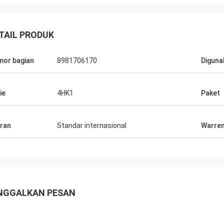
TAIL PRODUK
or bagian
8981706170
Diguna
ie
4HK1
Paket
ran
Standar internasional
Warren
NGGALKAN PESAN